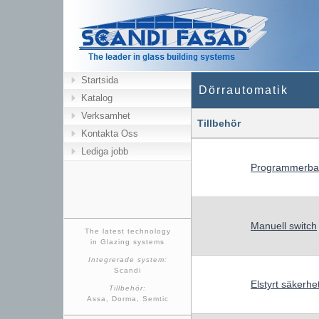
Startsida
Dörrautomatik
Katalog
Verksamhet
Tillbehör
Kontakta Oss
Lediga jobb
Programmerbar
Manuell switch
The latest technology
in Glazing systems
Integrerade system:
Scandi
Elstyrt säkerhe
Tillbehör:
Assa, Dorma, Semtic