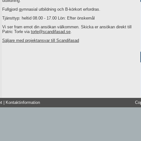
utbildning.
Fullgjord gymnasial utbildning och B-körkort erfordras.
Tjänsttyp: heltid 08.00 - 17.00 Lön: Efter önskemål
Vi ser fram emot din ansökan välkommen. Skicka er ansökan direkt till
Patric Torle via
torle@scandifasad.se
.
Säljare med projektansvar till Scandifasad
et
|
Kontaktinformation
Co