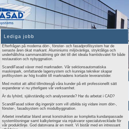
Lediga jobb
Efterfrågan på moderna dörr-, fönster- och fasadprofilsystem har de
senaste åren ökat markant. Aluminiums miljövänliga, stryktåliga och
underhållsfria sammansättning gör det till det ideala framtidsvalet för både
restauration och nybyggnation.
ScandiFasad växer med marknaden. Vår sektionsautomatiska
maskinpark, omfattande lagersystem och kunniga tekniker skapar
profilsystem av hög kvalité till marknadens kortaste leveranstider.
Med mottot att alltid tillmötesgå våra kunder på ett professionellt sätt
expanderar vi nu ytterligare vår verksamhet.
Är du lyhörd, självständig och analyserande? Har du arbetat i CAD?
ScandiFasad söker dig ingenjör som vill utbilda sig vidare inom dörr-,
fönster-, fasadsystem och modulbyggnation.
Arbetet innefattar bland annat konstruktion av kompletta kundanpassade
systemlösningar samt kalkyleringar via mjukvaror specialutvecklade för
vår produktlinje. God datorvana är en merit. Vi bistår med en intressant