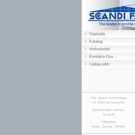
Startsida
Katalog
Verksamhet
Kontakta Oss
Lediga jobb
The latest technology
in Glazing systems
Integrerade system:
Scandi
Tillbehör:
Assa, Dorma, Semtic