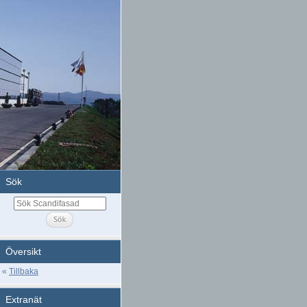
Sök
Översikt
«
Tillbaka
Extranät