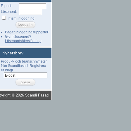
E-post:
Lösenord:
Intern inloggning
Begär inloggningsuppgifter
Glömt lösenord?
Lösenordsåterställning
Nyhetsbrev
Produkt- och branschnyheter
från Scandifasad. Registrera
er idag!
pyright © 2026 Scandi Fasad